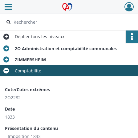
Ouvrir le menu déroulant
Archives Alsace - Colmar
Déplier
tous les niveaux
2O Administration et comptabilité communales
ZIMMERSHEIM
Comptabilité
Cote/Cotes extrêmes
2O2282
Date
1833
Présentation du contenu
- Imposition 1833