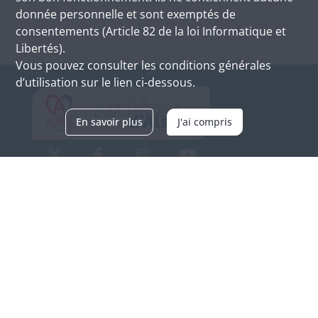
donnée personnelle et sont exemptés de
consentements (Article 82 de la loi Informatique et
Libertés).
Vous pouvez consulter les conditions générales
d’utilisation sur le lien ci-dessous.
En savoir plus
J'ai compris
Archives d'Alsace - Site de Colmar
Bâtiment M / Cité administrative
3, rue Fleischhauer
F-68026 COLMAR
(+33) 3 89 21 97 00
Nous contacter