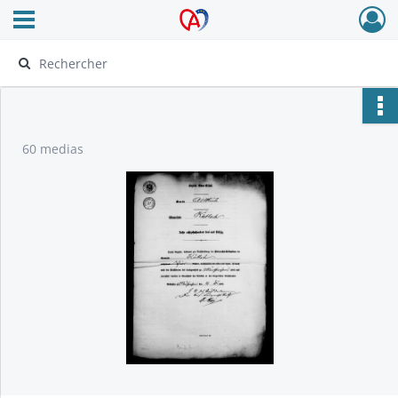
Ouvrir le menu déroulant
Archives Alsace - Colmar
60 medias