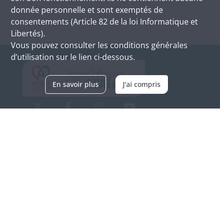
donnée personnelle et sont exemptés de
consentements (Article 82 de la loi Informatique et
Libertés).
Vous pouvez consulter les conditions générales
d’utilisation sur le lien ci-dessous.
En savoir plus
J'ai compris
Archives d'Alsace - Site de Colmar
Bâtiment M / Cité administrative
3, rue Fleischhauer
F-68026 COLMAR
(+33) 3 89 21 97 00
Nous contacter