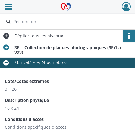
Ouvrir le menu déroulant
Archives Alsace - Colmar
Déplier
tous les niveaux
3Fi - Collection de plaques photographiques (3Fi1 à
999)
Mausolé des Ribeaupierre
Cote/Cotes extrêmes
3 Fi26
Description physique
18 x 24
Conditions d'accès
Conditions spécifiques d'accès