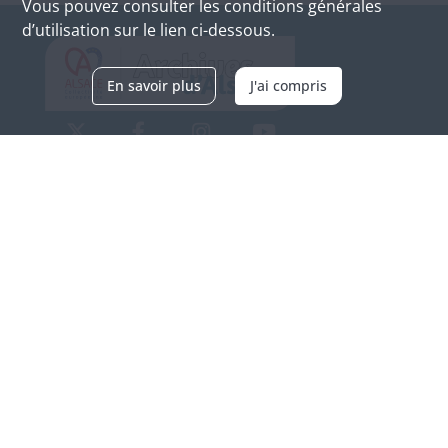
Vous pouvez consulter les conditions générales
d’utilisation sur le lien ci-dessous.
En savoir plus
J'ai compris
Archives d'Alsace - Site de Colmar
Bâtiment M / Cité administrative
3, rue Fleischhauer
F-68026 COLMAR
(+33) 3 89 21 97 00
Nous contacter
Horaires d'ouverture
Du mardi au vendredi