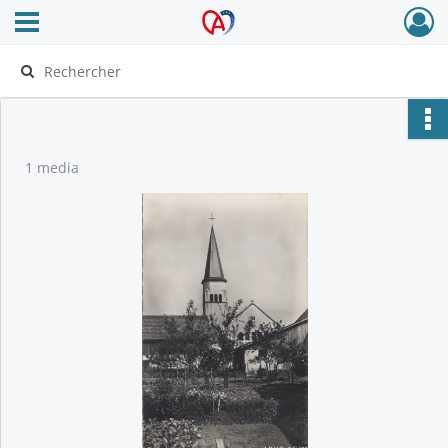
Ouvrir le menu déroulant
Archives Alsace - Colmar
1 media