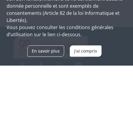
donnée personnelle et sont exemptés de
consentements (Article 82 de la loi Informatique et
Libertés).
Vous pouvez consulter les conditions générales
d’utilisation sur le lien ci-dessous.
En savoir plus
J'ai compris
Archives d'Alsace - Site de Colmar
Bâtiment M / Cité administrative
3, rue Fleischhauer
F-68026 COLMAR
(+33) 3 89 21 97 00
Nous contacter