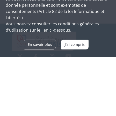
donnée personnelle et sont exemptés de
consentements (Article 82 de la loi Informatique et
Libertés).
Vous pouvez consulter les conditions générales
d’utilisation sur le lien ci-dessous.
En savoir plus
J'ai compris
Archives d'Alsace - Site de Colmar
Bâtiment M / Cité administrative
3, rue Fleischhauer
F-68026 COLMAR
(+33) 3 89 21 97 00
Nous contacter