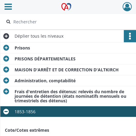
Ouvrir le menu déroulant
Archives Alsace - Colmar
Déplier
tous les niveaux
Prisons
PRISONS DÉPARTEMENTALES
MAISON D'ARRÊT ET DE CORRECTION D'ALTKIRCH
Administration, comptabilité
Frais d'entretien des détenus: relevés du nombre de
journées de détention (états nominatifs mensuels ou
trimestriels des détenus)
1853-1856
Cote/Cotes extrêmes