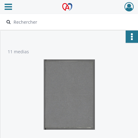
Ouvrir le menu déroulant
Archives Alsace - Colmar
11 medias