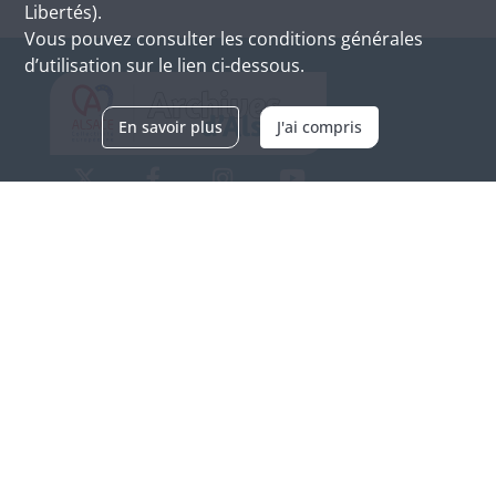
Libertés).
Vous pouvez consulter les conditions générales
d’utilisation sur le lien ci-dessous.
En savoir plus
J'ai compris
Archives d'Alsace - Site de Colmar
Bâtiment M / Cité administrative
3, rue Fleischhauer
F-68026 COLMAR
(+33) 3 89 21 97 00
Nous contacter
Horaires d'ouverture