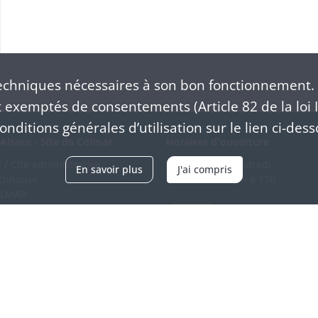
chniques nécessaires à son bon fonctionnement. 
exemptés de consentements (Article 82 de la loi I
nditions générales d’utilisation sur le lien ci-dess
Alsace - Site de Colmar
Horaires d'ouverture
/ Cité administrative
Du mardi au vendredi
En savoir plus
J'ai compris
schhauer
en continu de 9h à 17h
OLMAR
89 21 97 00
Venir
ntacter
Accessibilité
Crédits