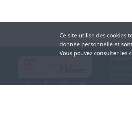
Ce site utilise des
cookies
te
donnée personnelle et sont 
Vous pouvez consulter les co
Archives d'
Bâtiment M 
3, rue Flei
F-68026 C
(+33) 3 
Nous co
Mentions légales
Politique de confidentialité
CGU