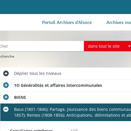
Portail Archives d'Alsace
Archives nu
dans tout le site
recherche
Déplier
tous les niveaux
1O Généralités et affaires intercommunales
BIENS
Baux (1801-1846); Partage, jouissance des biens communaux 
1857); Rentes (1808-1856); Anticipations, délimitations et 
Cote/Cotes extrêmes
1O5