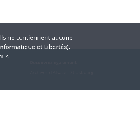
Ils ne contiennent aucune
nformatique et Libertés).
ous.
Découvrez également
Archives d'Alsace - Strasbourg