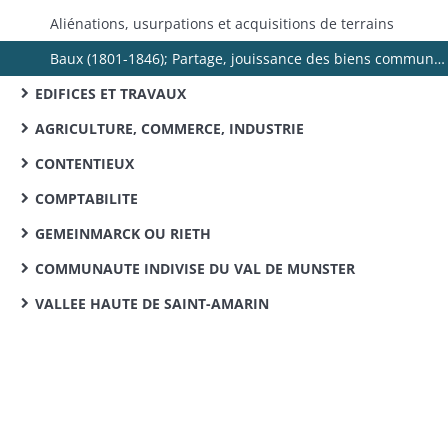
Aliénations, usurpations et acquisitions de terrains
Baux (1801-1846); Partage, jouissance des biens communaux (1800-1853); Adjudications (1803-1861); Bois (1804-1857); Rentes (1808-1856); Anticipations, délimitations et abornements (1817-1837)
EDIFICES ET TRAVAUX
AGRICULTURE, COMMERCE, INDUSTRIE
CONTENTIEUX
COMPTABILITE
GEMEINMARCK OU RIETH
COMMUNAUTE INDIVISE DU VAL DE MUNSTER
VALLEE HAUTE DE SAINT-AMARIN