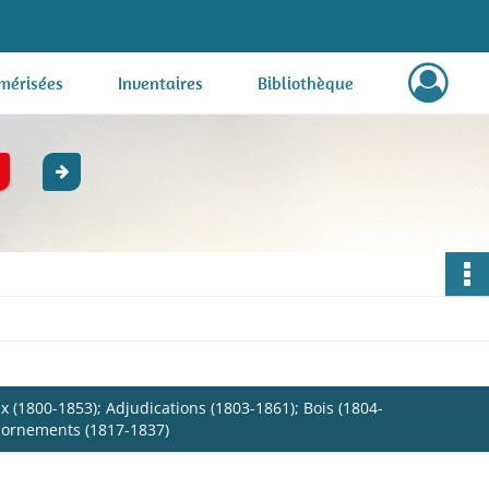
mérisées
Inventaires
Bibliothèque
(1800-1853); Adjudications (1803-1861); Bois (1804-
abornements (1817-1837)