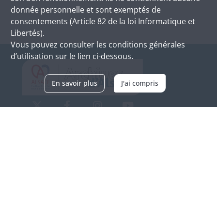
donnée personnelle et sont exemptés de
consentements (Article 82 de la loi Informatique et
Libertés).
Vous pouvez consulter les conditions générales
d’utilisation sur le lien ci-dessous.
En savoir plus
J'ai compris
Archives d'Alsace - Site de Colmar
Bâtiment M / Cité administrative
3, rue Fleischhauer
F-68026 COLMAR
(+33) 3 89 21 97 00
Nous contacter