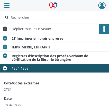
Ouvrir le menu déroulant
Archives Alsace - Colmar
Déplier
tous les niveaux
2T Imprimerie, librairie, presse
IMPRIMERIE, LIBRAIRIE
Registres d'inscription des procès-verbaux de
vérification de la librairie étrangère
1834-1838
Cote/Cotes extrêmes
2T61
Date
1834-1838