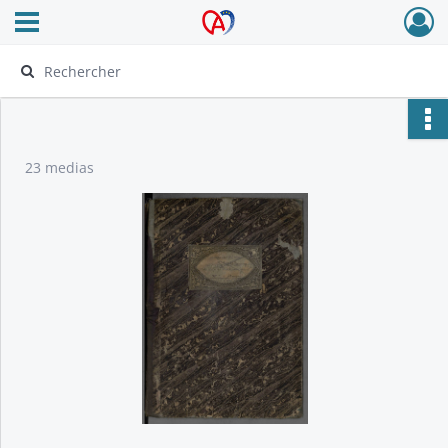
Ouvrir le menu déroulant
Archives Alsace - Colmar
23 medias