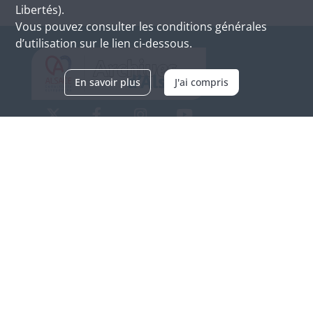
Libertés).
Vous pouvez consulter les conditions générales
d’utilisation sur le lien ci-dessous.
En savoir plus
J'ai compris
Archives d'Alsace - Site de Colmar
Bâtiment M / Cité administrative
3, rue Fleischhauer
F-68026 COLMAR
(+33) 3 89 21 97 00
Nous contacter
Horaires d'ouverture