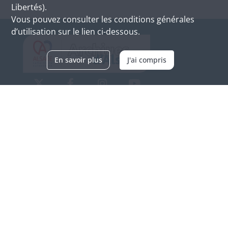
Libertés).
Vous pouvez consulter les conditions générales
d’utilisation sur le lien ci-dessous.
En savoir plus
J'ai compris
Archives d'Alsace - Site de Colmar
Bâtiment M / Cité administrative
3, rue Fleischhauer
F-68026 COLMAR
(+33) 3 89 21 97 00
Nous contacter
Horaires d'ouverture