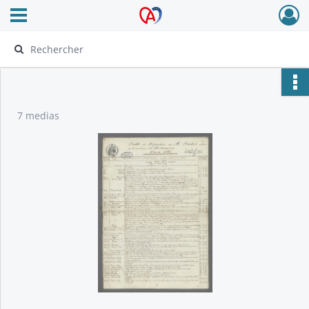
Ouvrir le menu déroulant
Archives Alsace - Colmar
7 medias