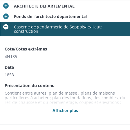
ARCHITECTE DÉPARTEMENTAL
Fonds de l'architecte départemental​
Caserne de gendarmerie de Seppois-le-Haut:
construction
Cote/Cotes extrêmes
4N185
Date
1853
Présentation du contenu
Contient entre autres: plan de masse ; plans de maisons
particulières à acheter ; plan des fondations, des combles, du
rez-de-chaussée et du premier étage, coupes et élévations ;
plan, coupe et élévations du bâtiment de service (1853) .
Afficher plus