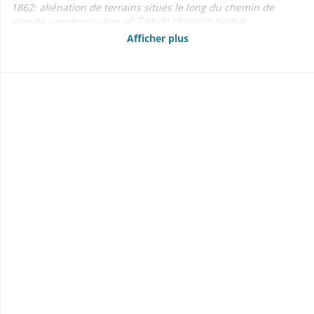
1862: aliénation de terrains situés le long du chemin de
o
grande communication n
7 et de chemins ruraux
- Baux 1834-1867 Adjudications: de la «kilbe» (1870); de vieux
Afficher plus
matériaux (1843) 1843-1870
- Etats des propriétés foncières, rentes et créances mobilières
1860-1866, 1869
- Anticipations, délimitations 1807-1839
- Concessions de terrains usurpés: cf. St-Ulrich - Biens 1839-
1841