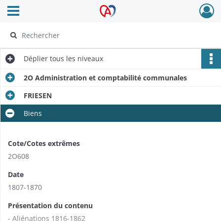
Ouvrir le menu déroulant
Archives Alsace - Colmar
Déplier
tous les niveaux
2O Administration et comptabilité communales
FRIESEN
Biens
Cote/Cotes extrêmes
2O608
Date
1807-1870
Présentation du contenu
- Aliénations 1816-1862