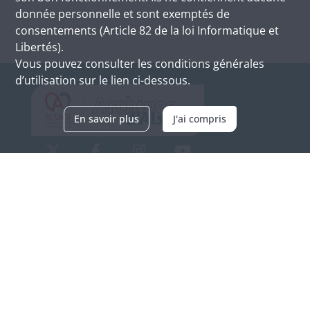
donnée personnelle et sont exemptés de
consentements (Article 82 de la loi Informatique et
Libertés).
Vous pouvez consulter les conditions générales
d’utilisation sur le lien ci-dessous.
En savoir plus
J'ai compris
Archives d'Alsace - Site de Colmar
Bâtiment M / Cité administrative
3, rue Fleischhauer
F-68026 COLMAR
(+33) 3 89 21 97 00
Nous contacter