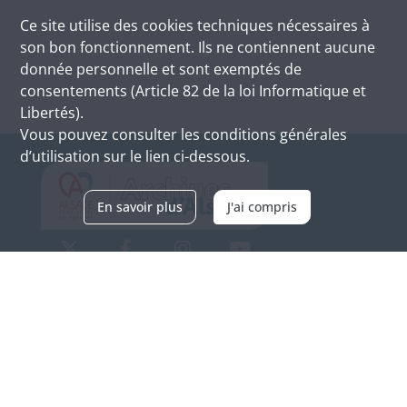
Ce site utilise des
cookies
techniques nécessaires à
son bon fonctionnement. Ils ne contiennent aucune
donnée personnelle et sont exemptés de
consentements (Article 82 de la loi Informatique et
Libertés).
Vous pouvez consulter les conditions générales
d’utilisation sur le lien ci-dessous.
En savoir plus
J'ai compris
Archives d'Alsace - Site de Colmar
Bâtiment M / Cité administrative
3, rue Fleischhauer
F-68026 COLMAR
(+33) 3 89 21 97 00