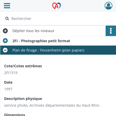
Ouvrir le menu déroulant
Archives Alsace - Colmar
Déplier
tous les niveaux
2Fi - Photographies petit format
Plan de finage : Fessenheim (plan papier)
Cote/Cotes extrêmes
2Fi1319
Date
1997
Description physique
service photo, Archives départementales du Haut-Rhin.
Dimensions