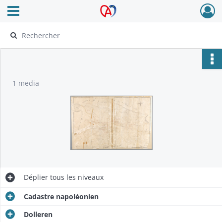
Ouvrir le menu déroulant
Archives Alsace - Colmar
1 media
Déplier
tous les niveaux
Cadastre napoléonien
Dolleren