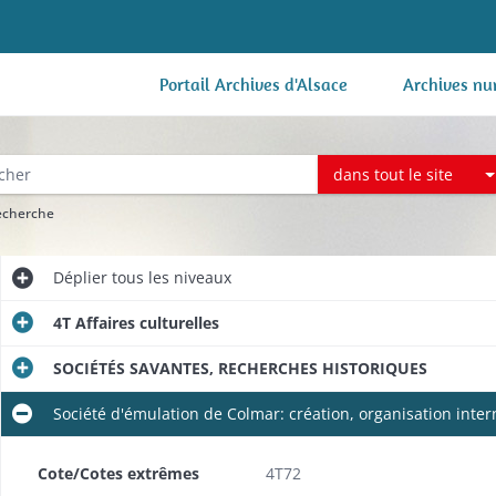
Portail Archives d'Alsace
Archives nu
dans tout le site
recherche
Déplier
tous les niveaux
4T Affaires culturelles
SOCIÉTÉS SAVANTES, RECHERCHES HISTORIQUES
Société d'émulation de Colmar: création, organisation int
Cote/Cotes extrêmes
4T72