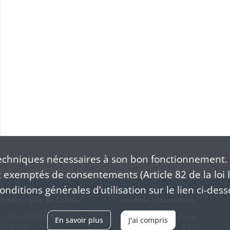
chniques nécessaires à son bon fonctionnement. 
exemptés de consentements (Article 82 de la loi I
nditions générales d’utilisation sur le lien ci-dess
Alsace - Site de Colmar
Horaires d'ouverture
/ Cité administrative
Du mardi au vendredi
En savoir plus
J'ai compris
schhauer
en continu de 9h à 17h