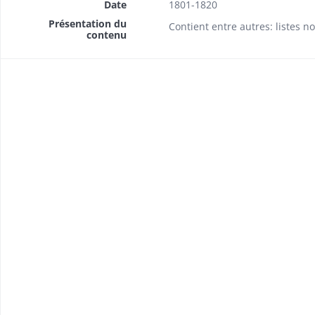
Date
1801-1820
Présentation du
Contient entre autres: listes 
contenu
séances
éances
nés par la société
ntions