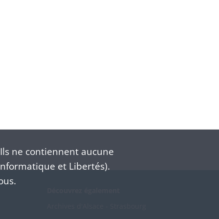
Ils ne contiennent aucune
nformatique et Libertés).
ous.
Découvrez également
Archives d'Alsace - Strasbourg