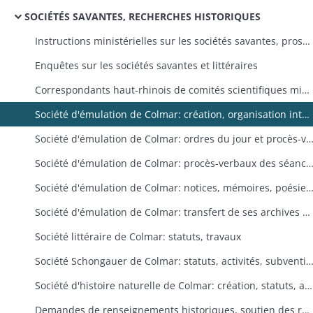
SOCIÉTÉS SAVANTES, RECHERCHES HISTORIQUES
Instructions ministérielles sur les sociétés savantes, prospectus
Enquêtes sur les sociétés savantes et littéraires
Correspondants haut-rhinois de comités scientifiques ministériels et de sociétés savantes
Société d'émulation de Colmar: création, organisation interne, nomination des membres, historique
Société d'émulation de Colmar: ordres du jour et procès-verbaux des 
Société d'émulation de Colmar: procès-verbaux des s
Société d'émulation de Colmar: notices, mémoires, poésies, discours adressés à la société, comptes rendus d'expériences menées pour son compte, prix et encouragements décer
Société d'émulation de Colmar: transfert de ses archives à la Société Industrielle de Mulhouse, rapport sur l'état du fonds
Société littéraire de Colmar: statuts, travaux
Société Schongauer de Colmar: statuts, activités, subve
Société d'histoire naturelle de Colmar: création, statuts, activités, subventions
Demandes de renseignements historiques, soutien des recherches historiques