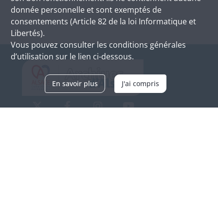
donnée personnelle et sont exemptés de
consentements (Article 82 de la loi Informatique et
Libertés).
Vous pouvez consulter les conditions générales
d’utilisation sur le lien ci-dessous.
En savoir plus
J'ai compris
Archives d'Alsace - Site de Colmar
Bâtiment M / Cité administrative
3, rue Fleischhauer
F-68026 COLMAR
(+33) 3 89 21 97 00
Nous contacter