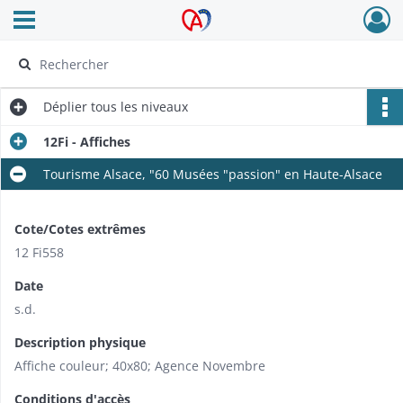
Ouvrir le menu déroulant
Archives Alsace - Colmar
Déplier
tous les niveaux
12Fi - Affiches
Tourisme Alsace, "60 Musées "passion" en Haute-Alsace
Cote/Cotes extrêmes
12 Fi558
Date
s.d.
Description physique
Affiche couleur; 40x80; Agence Novembre
Conditions d'accès