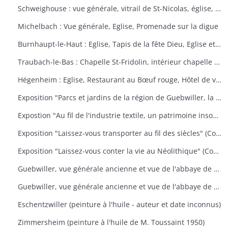
Schweighouse : vue générale, vitrail de St-Nicolas, église, la Doller
Michelbach : Vue générale, Eglise, Promenade sur la digue
Burnhaupt-le-Haut : Eglise, Tapis de la fête Dieu, Eglise et école, Office de la fête Dieu
Traubach-le-Bas : Chapelle St-Fridolin, intérieur chapelle et tableau, Ecole, rue principale
Hégenheim : Eglise, Restaurant au Bœuf rouge, Hôtel de ville, décors floraux
Exposition "Parcs et jardins de la région de Guebwiller, la culture d'un patrimoine florissant" (Communauté de Communes de la Région de Guebwiller, du 15 octobre 2010 au 31 janvier 2011)
Expostion "Au fil de l'industrie textile, un patrimoine insoupçonné" (Communauté de Communes de la Région de Guebwiller, du 11 septembre au 30 octobre 2009)
Exposition "Laissez-vous transporter au fil des siècles" (Communauté de Communes de la Région de Guebwiller, du 26 octobre 2012 au 19 janvier 2013)
Exposition "Laissez-vous conter la vie au Néolithique" (Communauté de Communes de la Région de Guebwiller, du 14 octobre 2011 au 26 janvier 2012)
Guebwiller, vue générale ancienne et vue de l'abbaye de Murbach.
Guebwiller, vue générale ancienne et vue de l'abbaye de Murbach.
Eschentzwiller (peinture à l'huile - auteur et date inconnus)
Zimmersheim (peinture à l'huile de M. Toussaint 1950)