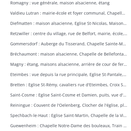
Romagny : vue générale, maison alsacienne, étang
Valdieu Lutran : mairie-école et foyer communal, Chapelle Notre Dame de la Pitié, calvaire, échelle d'écluses sens Valdieu-Retzwiller
Diefmatten : maison alsacienne, Eglise St-Nicolas, Maison natale Barthélémy Gross
Retzwiller : centre du village, rue de Belfort, mairie, école, décors floraux
Gommersdorf : Auberge du Tisserand, Chapelle Sainte-Marguerite, Calvaire rue des Tilleuls
Bréchaumont : maison alsacienne, Chapelle de Bellefontaine, rue de l'église, M.A.R.P.A. (Maison d'accueil rurale pour personne âgées)
Magny : étang, maisons alsacienne, arrière de cour de ferme
Eteimbes : vue depuis la rue principale, Eglise St-Pantale, maison alsacienne
Bretten : Eglise St-Rémy, cavaliers rue d'Eteimbes, Croix St-Eloi
Saint-Cosme : Eglise Saint-Cosme et Damien, puits, vue d'ensemble, ancien presbytère, mairie
Reiningue : Couvent de l'Oelenberg, Clocher de l'église, plan d'eau, cour de ferme
Spechbach-le-Haut : Eglise Saint-Martin, Chapelle de la Vierge, Christ du dimanche des rameaux sur l'âne, Vierge de la Pitié
Guewenheim : Chapelle Notre-Dame des bouleaux, Train de la Doller, lavoir, pierre borne, mur cimetière, Calvaire 1857 avec décorations florales