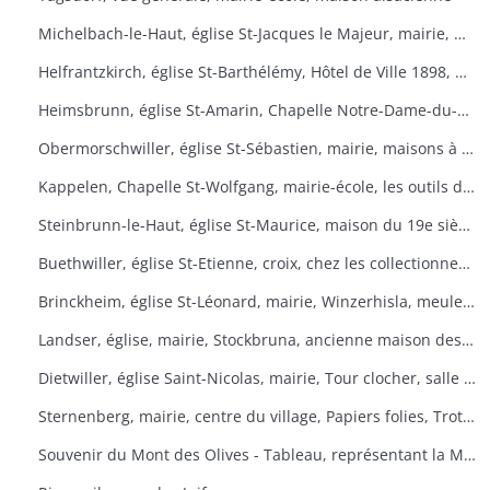
Michelbach-le-Haut, église St-Jacques le Majeur, mairie, maison 1832, fontaine, fête du pain
Helfrantzkirch, église St-Barthélémy, Hôtel de Ville 1898, maison alsacienne
Heimsbrunn, église St-Amarin, Chapelle Notre-Dame-du-Chêne, Maison Ste-Anne, mairie
Obermorschwiller, église St-Sébastien, mairie, maisons à colombages
Kappelen, Chapelle St-Wolfgang, mairie-école, les outils d'antan, chez le collectionneur de tracteurs
Steinbrunn-le-Haut, église St-Maurice, maison du 19e siècle, vue générale
Buethwiller, église St-Etienne, croix, chez les collectionneurs
Brinckheim, église St-Léonard, mairie, Winzerhisla, meule 1597, moulin
Landser, église, mairie, Stockbruna, ancienne maison des sœurs, Monastère St-Alphonse
Dietwiller, église Saint-Nicolas, mairie, Tour clocher, salle des fêtes
Sternenberg, mairie, centre du village, Papiers folies, Trotta Hisla
Souvenir du Mont des Olives - Tableau, représentant la Mort, à l'entrée du dortoir peint par Père M. Joseph (Baron de Géramb, général autrichien, mort en 1848 comme procurateur des Trappistes).