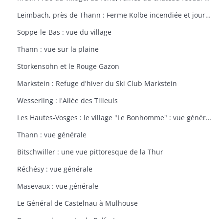
Leimbach, près de Thann : Ferme Kolbe incendiée et journellement bombardée avec les dépendances en ruines
Soppe-le-Bas : vue du village
Thann : vue sur la plaine
Storkensohn et le Rouge Gazon
Markstein : Refuge d'hiver du Ski Club Markstein
Wesserling : l'Allée des Tilleuls
Les Hautes-Vosges : le village "Le Bonhomme" : vue générale
Thann : vue générale
Bitschwiller : une vue pittoresque de la Thur
Réchésy : vue générale
Masevaux : vue générale
Le Général de Castelnau à Mulhouse