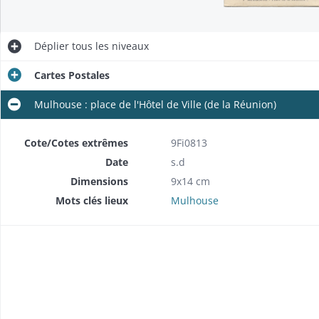
Déplier
tous les niveaux
Cartes Postales
Mulhouse : place de l'Hôtel de Ville (de la Réunion)
Cote/Cotes extrêmes
9Fi0813
Date
s.d
Dimensions
9x14 cm
Mots clés lieux
Mulhouse