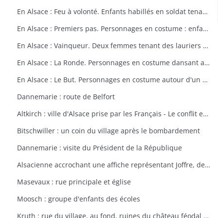
En Alsace : Feu à volonté. Enfants habillés en soldat tenant un fusil. Dessin par Delalain.
En Alsace : Premiers pas. Personnages en costume : enfant allant vers le drapeau français. Dessin par Delalain.
En Alsace : Vainqueur. Deux femmes tenant des lauriers et un homme en costume. Dessin par Delalain.
En Alsace : La Ronde. Personnages en costume dansant autour du drapeau français. Dessin par Delalain.
En Alsace : Le But. Personnages en costume autour d'un drapeau français. Dessin par Delalain
Dannemarie : route de Belfort
Altkirch : ville d'Alsace prise par les Français - Le conflit européen en 1914
Bitschwiller : un coin du village après le bombardement
Dannemarie : visite du Président de la République
Alsacienne accrochant une affiche représentant Joffre, dessin de Th. CROY
Masevaux : rue principale et église
Moosch : groupe d'enfants des écoles
Kruth : rue du village, au fond, ruines du château féodal de Wildenstein