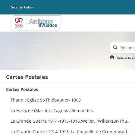
Archives Alsace - Colmar
Aide à la 
Cartes Postales
Cartes Postales
Thann : Eglise St-Thiébaut en 1865
La Harazée (Marne) : Cagnas allemandes
La Grande Guerre 1914-1915-1916.Weiler. [Willer-sur-Thur] : vue générale
La Grande Guerre 1914-1915. La Chapelle de Grunenwald près de Uderdersept habillés en soldat tenant un fusil. Dessin par Delalain.