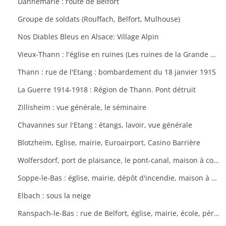
Dannemarie : route de Belfort
Groupe de soldats (Rouffach, Belfort, Mulhouse)
Nos Diables Bleus en Alsace: Village Alpin
Vieux-Thann : l'église en ruines (Les ruines de la Grande Guerre)
Thann : rue de l'Etang : bombardement du 18 janvier 1915
La Guerre 1914-1918 : Région de Thann. Pont détruit
Zillisheim : vue générale, le séminaire
Chavannes sur l'Etang : étangs, lavoir, vue générale
Blotzheim, Eglise, mairie, Euroairport, Casino Barrière
Wolfersdorf, port de plaisance, le pont-canal, maison à colombages
Soppe-le-Bas : église, mairie, dépôt d'incendie, maison à colombages
Elbach : sous la neige
Ranspach-le-Bas : rue de Belfort, église, mairie, école, périscolaire, platanes plantés sous Napoléon