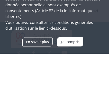
donnée personnelle et sont exemptés de
consentements (Article 82 de la loi Informatique et
Libertés).
Vous pouvez consulter les conditions générales
d’utilisation sur le lien ci-dessous.
En savoir plus
J'ai compris
Archives d'Alsace - Site de Colmar
Bâtiment M / Cité administrative
3, rue Fleischhauer
F-68026 COLMAR
(+33) 3 89 21 97 00
Nous contacter