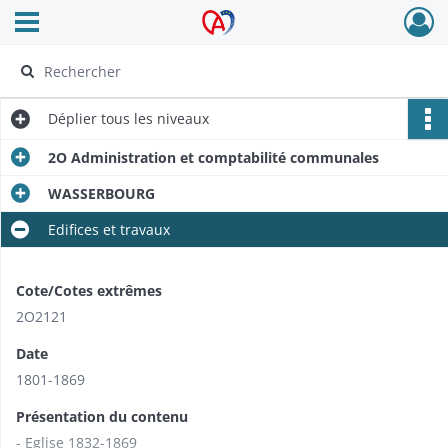
Ouvrir le menu déroulant
Archives Alsace - Colmar
Déplier
tous les niveaux
2O Administration et comptabilité communales
WASSERBOURG
Edifices et travaux
Cote/Cotes extrêmes
2O2121
Date
1801-1869
Présentation du contenu
- Eglise 1832-1869