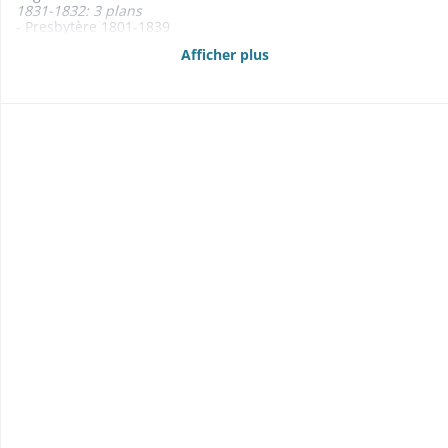
1831-1832: 3 plans
- Presbytère 1801-1839
1836: 3 plans cimetière 1832-1865
Afficher plus
1865: plan
- Ecole, salles d'asile 1821-1868
sans date: croquis
1836: 4 plans
1837: plan
- Hangar pour remiser le bois 1866-1868
- Maison forestière 1863