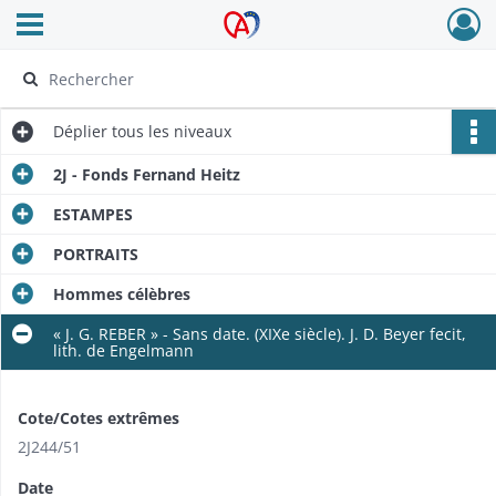
Ouvrir le menu déroulant
Archives Alsace - Colmar
Déplier
tous les niveaux
2J - Fonds Fernand Heitz
ESTAMPES
PORTRAITS
Hommes célèbres
« J. G. REBER » - Sans date. (XIXe siècle). J. D. Beyer fecit,
lith. de Engelmann
Cote/Cotes extrêmes
2J244/​51
Date