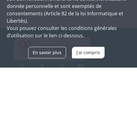
donnée personnelle et sont exemptés de
consentements (Article 82 de la loi Informatique et
Libertés).
Vous pouvez consulter les conditions générales
d’utilisation sur le lien ci-dessous.
En savoir plus
J'ai compris
Archives d'Alsace - Site de Colmar
Bâtiment M / Cité administrative
3, rue Fleischhauer
F-68026 COLMAR
(+33) 3 89 21 97 00
Nous contacter