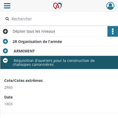
Ouvrir le menu déroulant
Archives Alsace - Colmar
Déplier
tous les niveaux
2R Organisation de l'armée
ARMEMENT
Réquisition d'ouvriers pour la construction de
chaloupes canonnières
Cote/Cotes extrêmes
2R65
Date
1803