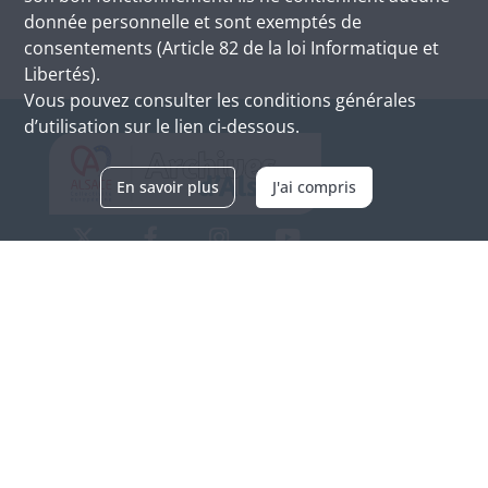
donnée personnelle et sont exemptés de
consentements (Article 82 de la loi Informatique et
Libertés).
Vous pouvez consulter les conditions générales
d’utilisation sur le lien ci-dessous.
En savoir plus
J'ai compris
Archives d'Alsace - Site de Colmar
Bâtiment M / Cité administrative
3, rue Fleischhauer
F-68026 COLMAR
(+33) 3 89 21 97 00
Nous contacter