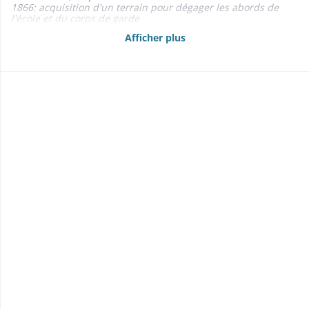
1866: acquisition d'un terrain pour dégager les abords de
l'école et du corps de garde
1841-1843: aliénation de l'île du rhin dite Wachtkopf: cf. école
Afficher plus
1850: aliénation de l'île du Rhin dit langcanal: cf. école
- Partage 1797-1812
- Baux de terrains 1824-1863
- Location de la pêche et des basfonds et anciens bras du
Rhin 1867-1869
1867: plan du Rhin
- Rentes foncières 1835-1840
- Etats des propriétés foncières, rentes et créances mobilières
1858, 1860, 1862, 1867, 1869
- Délimitations, abornements 1840-1843