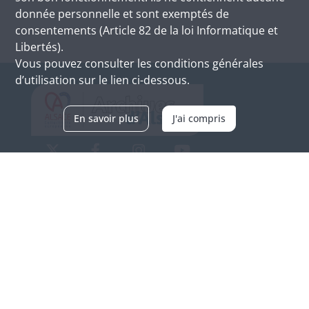
donnée personnelle et sont exemptés de
consentements (Article 82 de la loi Informatique et
Libertés).
Vous pouvez consulter les conditions générales
d’utilisation sur le lien ci-dessous.
En savoir plus
J'ai compris
Archives d'Alsace - Site de Colmar
Bâtiment M / Cité administrative
3, rue Fleischhauer
F-68026 COLMAR
(+33) 3 89 21 97 00
Nous contacter