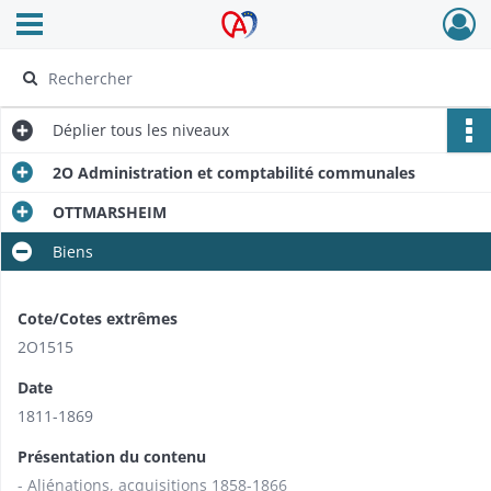
Ouvrir le menu déroulant
Archives Alsace - Colmar
Déplier
tous les niveaux
2O Administration et comptabilité communales
OTTMARSHEIM
Biens
Cote/Cotes extrêmes
2O1515
Date
1811-1869
Présentation du contenu
- Aliénations, acquisitions 1858-1866