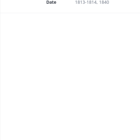
Date
1813-1814, 1840
coltes de fourrages