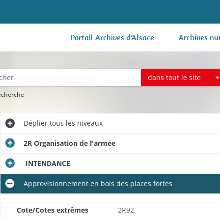
Portail Archives d'Alsace
Archives nu
dans tout le site
recherche
Déplier
tous les niveaux
2R Organisation de l'armée
INTENDANCE
Approvisionnement en bois des places fortes
Cote/Cotes extrêmes
2R92