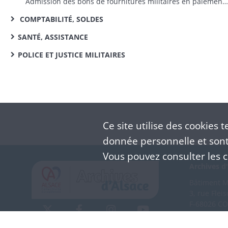
Admission des bons de fournitures militaires en paiement des contributions directes
COMPTABILITÉ, SOLDES
SANTÉ, ASSISTANCE
POLICE ET JUSTICE MILITAIRES
Ce site utilise des
cookies
te
donnée personnelle et sont 
Vous pouvez consulter les co
Archives d'
Bâtiment M 
3, rue Flei
F-68026 C
(+33) 3 