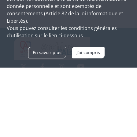
donnée personnelle et sont exemptés de
consentements (Article 82 de la loi Informatique et
Libertés).
Vous pouvez consulter les conditions générales
d’utilisation sur le lien ci-dessous.
En savoir plus
J'ai compris
Archives d'Alsace - Site de Colmar
Bâtiment M / Cité administrative
3, rue Fleischhauer
F-68026 COLMAR
(+33) 3 89 21 97 00
Nous contacter