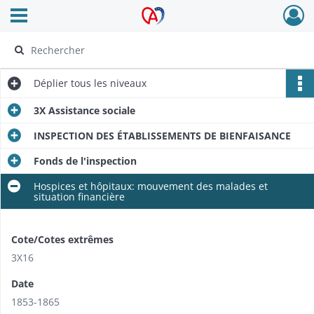
Ouvrir le menu déroulant
Archives Alsace - Colmar
Déplier
tous les niveaux
3X Assistance sociale
INSPECTION DES ÉTABLISSEMENTS DE BIENFAISANCE
Fonds de l'inspection
Hospices et hôpitaux: mouvement des malades et
situation financière
Cote/Cotes extrêmes
3X16
Date
1853-1865