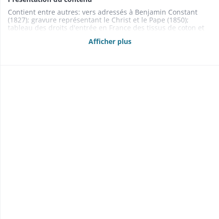
Contient entre autres: vers adressés à Benjamin Constant
(1827); gravure représentant le Christ et le Pape (1850);
tableau des droits d'entrée en France des tissus de coton et
des laines (1861);
La Bibliothèque alsacienne
du 20 juin 1868.
Afficher plus