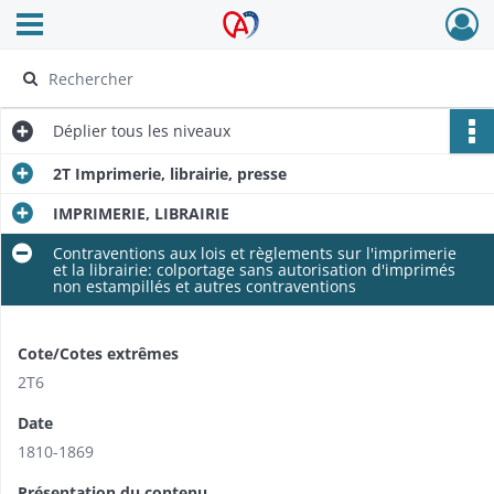
Ouvrir le menu déroulant
Archives Alsace - Colmar
Déplier
tous les niveaux
2T Imprimerie, librairie, presse
IMPRIMERIE, LIBRAIRIE
Contraventions aux lois et règlements sur l'imprimerie
et la librairie: colportage sans autorisation d'imprimés
non estampillés et autres contraventions
Cote/Cotes extrêmes
2T6
Date
1810-1869
Présentation du contenu