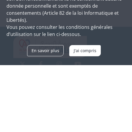
donnée personnelle et sont exemptés de
consentements (Article 82 de la loi Informatique et
Libertés).
Vous pouvez consulter les conditions générales
d’utilisation sur le lien ci-dessous.
En savoir plus
J'ai compris
Archives d'Alsace - Site de Colmar
Bâtiment M / Cité administrative
3, rue Fleischhauer
F-68026 COLMAR
(+33) 3 89 21 97 00
Nous contacter