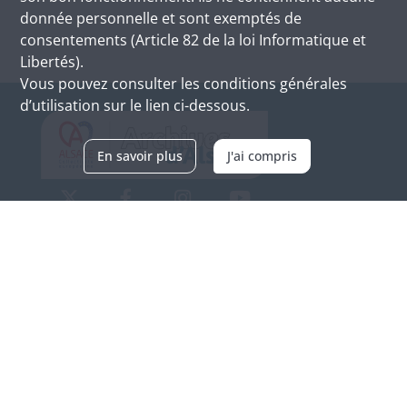
donnée personnelle et sont exemptés de
consentements (Article 82 de la loi Informatique et
Libertés).
Vous pouvez consulter les conditions générales
d’utilisation sur le lien ci-dessous.
En savoir plus
J'ai compris
Archives d'Alsace - Site de Colmar
Bâtiment M / Cité administrative
3, rue Fleischhauer
F-68026 COLMAR
(+33) 3 89 21 97 00
Nous contacter