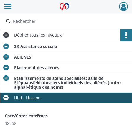
Ouvrir le menu déroulant
Archives Alsace - Colmar
Déplier
tous les niveaux
3X Assistance sociale
ALIÉNÉS
Placement des aliénés
Etablissements de soins spécialisés: asile de
Stéphansfeld: dossiers individuels des aliénés (ordre
alphabétique des noms)
Hild - Husson
Cote/Cotes extrêmes
3X252