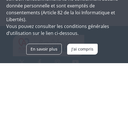
donnée personnelle et sont exemptés de
consentements (Article 82 de la loi Informatique et
Libertés).
Vous pouvez consulter les conditions générales
d’utilisation sur le lien ci-dessous.
En savoir plus
J'ai compris
Archives d'Alsace - Site de Colmar
Bâtiment M / Cité administrative
3, rue Fleischhauer
F-68026 COLMAR
(+33) 3 89 21 97 00
Nous contacter