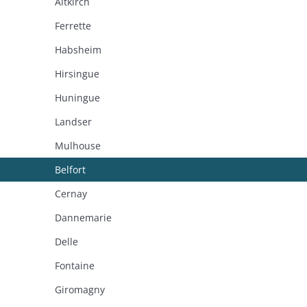
Altkirch
Ferrette
Habsheim
Hirsingue
Huningue
Landser
Mulhouse
Belfort
Cernay
Dannemarie
Delle
Fontaine
Giromagny