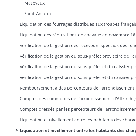
Masevaux
Saint-Amarin
Liquidation des réquisitions de chevaux en novembre 18
Remboursement à des percep
Liquidation et nivellement entre les habitants des charges de guerre supportées par les communes (comptes dressés en exécution d'un arrêté préfectoral du 10 avril 1819, pièces justificatives, correspondance annexe): comptes communaux (dans l'ordre alphabétique des commun