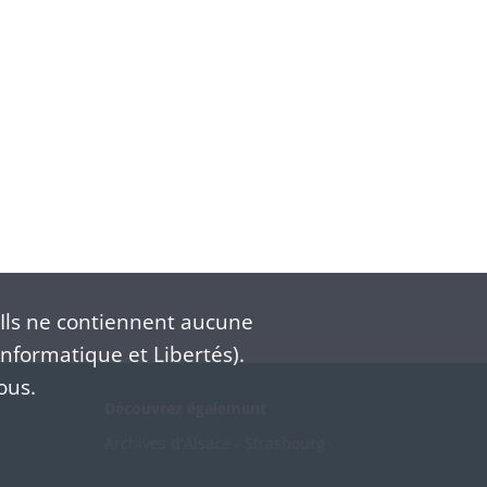
Ils ne contiennent aucune
nformatique et Libertés).
ous.
Découvrez également
Archives d'Alsace - Strasbourg