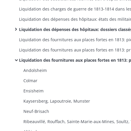
Liquidation des dépenses des hôpitaux: dossiers classés par hôpita
Liquidation 
Liquidation des fournitures aux places fortes en 1813: pièces justificatives locales et correspondance annexe (dossiers classés par canto
Andolsheim
Colmar
Ensisheim
Kaysersberg, Lapoutroie, Munster
Neuf-Brisach