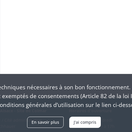
chniques nécessaires à son bon fonctionnement. 
exemptés de consentements (Article 82 de la loi I
nditions générales d’utilisation sur le lien ci-dess
Alsace - Site de Colmar
Horaires d'ouverture
/ Cité administrative
Du mardi au vendredi
En savoir plus
J'ai compris
schhauer
en continu de 9h à 17h