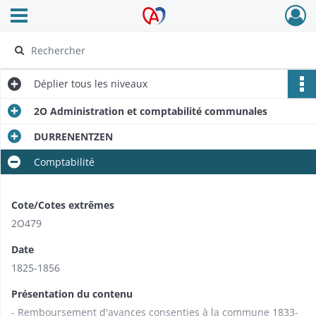
Ouvrir le menu déroulant
Archives Alsace - Colmar
Déplier
tous les niveaux
2O Administration et comptabilité communales
DURRENENTZEN
Comptabilité
Cote/Cotes extrêmes
2O479
Date
1825-1856
Présentation du contenu
- Remboursement d'avances consenties à la commune 1833-