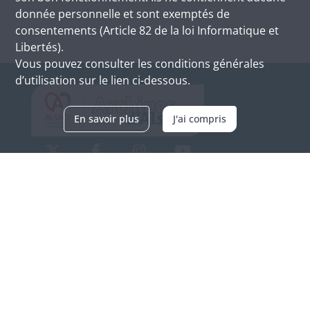
donnée personnelle et sont exemptés de
consentements (Article 82 de la loi Informatique et
Libertés).
Vous pouvez consulter les conditions générales
d’utilisation sur le lien ci-dessous.
En savoir plus
J'ai compris
Archives d'Alsace - Site de Colmar
Bâtiment M / Cité administrative
3, rue Fleischhauer
F-68026 COLMAR
(+33) 3 89 21 97 00
Nous contacter