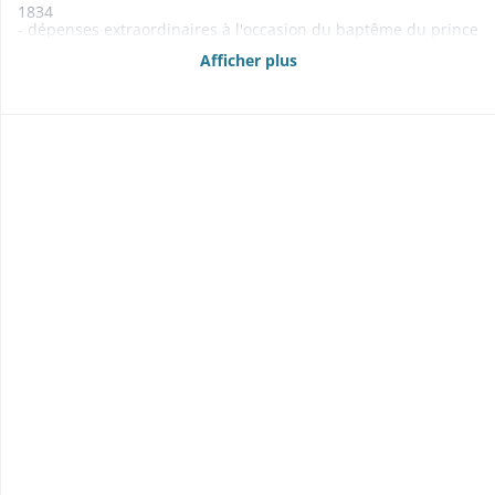
1834
- dépenses extraordinaires à l'occasion du baptême du prince
impérial 1856
Afficher plus
- Liquidation des charges de guerre de 1815 1825