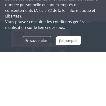
donnée personnelle et sont exemptés de
consentements (Article 82 de la loi Informatique et
Libertés).
Vous pouvez consulter les conditions générales
d’utilisation sur le lien ci-dessous.
En savoir plus
J'ai compris
Archives d'Alsace - Site de Colmar
Bâtiment M / Cité administrative
3, rue Fleischhauer
F-68026 COLMAR
(+33) 3 89 21 97 00
Nous contacter