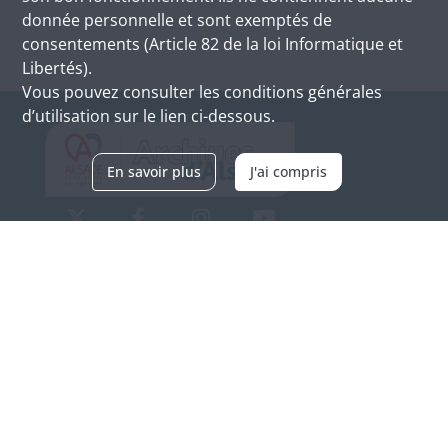
donnée personnelle et sont exemptés de
consentements (Article 82 de la loi Informatique et
Libertés).
Vous pouvez consulter les conditions générales
d’utilisation sur le lien ci-dessous.
En savoir plus
J'ai compris
Archives d'Alsace - Site de Colmar
Bâtiment M / Cité administrative
3, rue Fleischhauer
F-68026 COLMAR
(+33) 3 89 21 97 00
Nous contacter