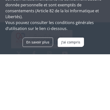
donnée personnelle et sont exemptés de
consentements (Article 82 de la loi Informatique et
Libertés).
Vous pouvez consulter les conditions générales
d’utilisation sur le lien ci-dessous.
En savoir plus
J'ai compris
Archives d'Alsace - Site de Colmar
Bâtiment M / Cité administrative
3, rue Fleischhauer
F-68026 COLMAR
(+33) 3 89 21 97 00
Nous contacter