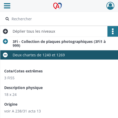
Ouvrir le menu déroulant
Archives Alsace - Colmar
Déplier
tous les niveaux
3Fi - Collection de plaques photographiques (3Fi1 à
999)
Deux chartes de 1240 et 1269
Cote/Cotes extrêmes
3 Fi55
Description physique
18 x 24
Origine
voir A 238/31 acta 13