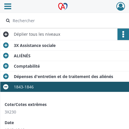
Ouvrir le menu déroulant
Archives Alsace - Colmar
Déplier
tous les niveaux
3X Assistance sociale
ALIÉNÉS
Comptabilité
Dépenses d'entretien et de traitement des aliénés
1843-1846
Cote/Cotes extrêmes
3X230
Date