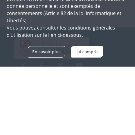
donnée personnelle et sont exemptés de
consentements (Article 82 de la loi Informatique et
Libertés).
Vous pouvez consulter les conditions générales
d’utilisation sur le lien ci-dessous.
En savoir plus
J'ai compris
Archives d'Alsace - Site de Colmar
Bâtiment M / Cité administrative
3, rue Fleischhauer
F-68026 COLMAR
(+33) 3 89 21 97 00
Nous contacter