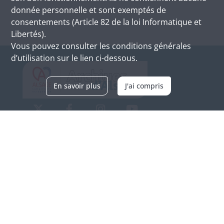
donnée personnelle et sont exemptés de
consentements (Article 82 de la loi Informatique et
Libertés).
Vous pouvez consulter les conditions générales
d’utilisation sur le lien ci-dessous.
En savoir plus
J'ai compris
Archives d'Alsace - Site de Colmar
Bâtiment M / Cité administrative
3, rue Fleischhauer
F-68026 COLMAR
(+33) 3 89 21 97 00
Nous contacter