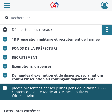
Ouvrir le menu déroulant
Archives Alsace - Colmar
Déplier
tous les niveaux
1R Préparation militaire et recrutement de l'armée
FONDS DE LA PRÉFECTURE
RECRUTEMENT
Exemptions, dispenses
Demandes d'exemption et de dispense, réclamations
contre l'inscription au contingent départemental
pièces présentées par les jeunes gens de la classe 1868:
cantons de Sainte-Marie-aux-Mines, Soultz et
Wintzenheim
Cote/Cotes extrêmes