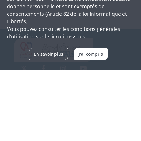
donnée personnelle et sont exemptés de
consentements (Article 82 de la loi Informatique et
Libertés).
Vous pouvez consulter les conditions générales
d’utilisation sur le lien ci-dessous.
En savoir plus
J'ai compris
Archives d'Alsace - Site de Colmar
Bâtiment M / Cité administrative
3, rue Fleischhauer
F-68026 COLMAR
(+33) 3 89 21 97 00
Nous contacter