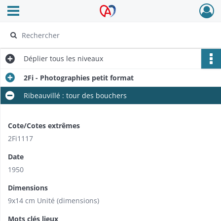
Ouvrir le menu déroulant
Archives Alsace - Colmar
Déplier
tous les niveaux
2Fi - Photographies petit format
Ribeauvillé : tour des bouchers
Cote/Cotes extrêmes
2Fi1117
Date
1950
Dimensions
9x14 cm Unité (dimensions)
Mots clés lieux