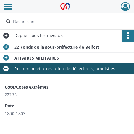
Ouvrir le menu déroulant
Archives Alsace - Colmar
Déplier
tous les niveaux
2Z Fonds de la sous-préfecture de Belfort
AFFAIRES MILITAIRES
Recherche et arrestation de déserteurs, amnisties
Cote/Cotes extrêmes
2Z136
Date
1800-1803