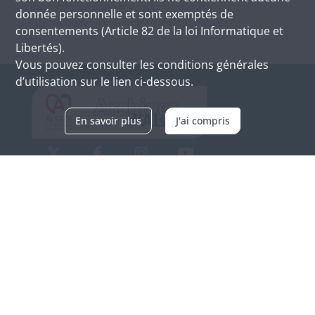
donnée personnelle et sont exemptés de
consentements (Article 82 de la loi Informatique et
Libertés).
Vous pouvez consulter les conditions générales
d’utilisation sur le lien ci-dessous.
En savoir plus
J'ai compris
Archives d'Alsace - Site de Colmar
Bâtiment M / Cité administrative
3, rue Fleischhauer
F-68026 COLMAR
(+33) 3 89 21 97 00
Nous contacter