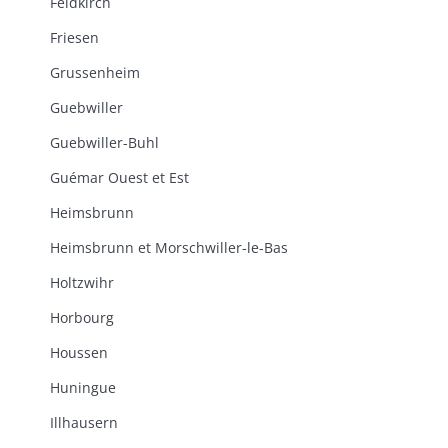
Feldkirch
Friesen
Grussenheim
Guebwiller
Guebwiller-Buhl
Guémar Ouest et Est
Heimsbrunn
Heimsbrunn et Morschwiller-le-Bas
Holtzwihr
Horbourg
Houssen
Huningue
Illhausern