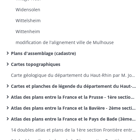
Widensolen
Wittelsheim
Wittenheim
modification de l'alignement ville de Mulhouse
Plans d'assemblage (cadastre)
Cartes topographiques
Carte géologique du département du Haut-Rhin par M. Jos. Koechlin-Schlumberger
Cartes et planches de légende du département du Haut-Rhin par M. Jos. Koechlin-Schlumberger
Atlas des plans entre la France et la Prusse - 1ère section des délimitations des frontières entre la France et l'Allemagne
Atlas des plans entre la France et la Bavière - 2ème section des délimitations entre la France et l'Allemagne
Atlas des plans entre la France et le Pays de Bade (3ème section des délimitations de frontières entre la France et l'Allemagne
14 doubles atlas et plans de la 1ère section Frontière entre la France et la Prusse - plans 1 à 9