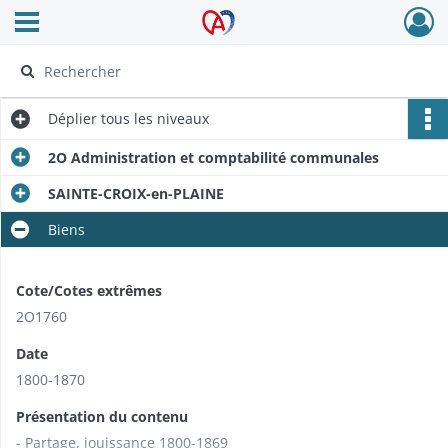
Ouvrir le menu déroulant
Archives Alsace - Colmar
Déplier
tous les niveaux
2O Administration et comptabilité communales
SAINTE-CROIX-en-PLAINE
Biens
Cote/Cotes extrêmes
2O1760
Date
1800-1870
Présentation du contenu
- Partage, jouissance 1800-1869