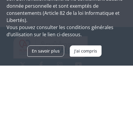
donnée personnelle et sont exemptés de
consentements (Article 82 de la loi Informatique et
Libertés).
Vous pouvez consulter les conditions générales
d’utilisation sur le lien ci-dessous.
En savoir plus
J'ai compris
Archives d'Alsace - Site de Colmar
Bâtiment M / Cité administrative
3, rue Fleischhauer
F-68026 COLMAR
(+33) 3 89 21 97 00
Nous contacter