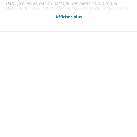
1801: procés-verbal du partage des biens communaux
1820, 1848, 1851, 1863: rôles de répartition de la taxe sur la
jouissance des biens communaux partagés
Afficher plus
1846: description des biens communaux partagés
- Baux 1851-1869
- Adjudications: de la «kilbe» (1835-1866); de la chasse (1858-
1870); de la pêche (1861-1866) 1835-1870
- Rentes foncières 1822-1846
- Etats des propriétés foncières, rentes et créances mobilières
1840, 1844-1845, 1861, 1864-1866, 1868-1869
- Délimitations, abornements, anticipations 1803-1864
1864: plan d'une partie de la commune