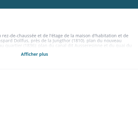
u rez-de-chaussée et de l'étage de la maison d'habitation et de
Gaspard Dollfus, près de la Jungthor (1810). plan du nouveau
au quartier (1836); plan du canal dit Ausseresinne et du quai du
de Paris s.d. (1840) .
Afficher plus