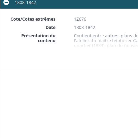
1808-1842
Cote/Cotes extrêmes
1Z676
Date
1808-1842
Présentation du
Contient entre autres: plans d
contenu
l'atelier du maître teinturier 
quartier (1833); plan du nouve
cimetière à proximité de l'hôtel 