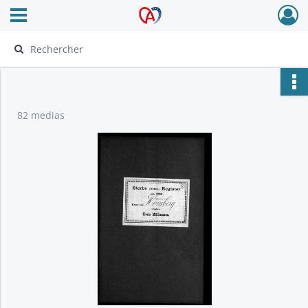
Ouvrir le menu déroulant
Archives Alsace - Colmar
82 medias