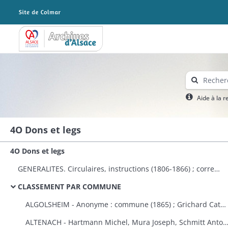
Archives Alsace - Colmar
Aide à la 
4O Dons et legs
4O Dons et legs
GENERALITES. Circulaires, instructions (1806-1866) ; correspondance avec le préfet (1823-1870) ; dons à plusieurs communes et établissements publics (1808-1870) ; états des dons et legs faits aux établissements religieux et publics (1823-1870).
CLASSEMENT PAR COMMUNE
ALGOLSHEIM - Anonyme : commune (1865) ; Grichard Catherine : caisse des pauvres protestants d'Algolsheim et de Volgelsheim (1853).
ALTENACH - Hartmann Michel, Mura Joseph, Schmitt Antoine, Reinauer Joseph : fabrique (1821), Koegler Anne, épouse Fleury : fabriqu