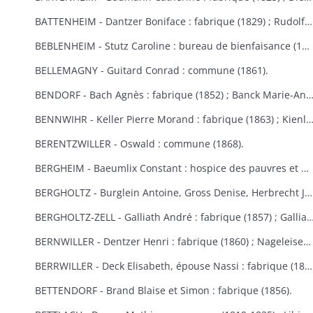
BATTENHEIM - Dantzer Boniface : fabrique (1829) ; Rudolf : commune (1845).
BEBLENHEIM - Stutz Caroline : bureau de bienfaisance (1865-1866).
BELLEMAGNY - Guitard Conrad : commune (1861).
BENDORF - Bach Agnès : fabrique (1852) ; Banck Marie-Anne : commune 
BENNWIHR - Keller Pierre Morand : fabrique (1863) ; Kienlen François Joseph : fabrique (1864) ; Simon Jean André : fabr
BERENTZWILLER - Oswald : commune (1868).
BERGHEIM - Baeumlix Constant : hospice des pauvres et bureau de bienfaisance (1868) ; Blumberger Catherine, épouse Spiehlmann : hospice (1854) ; Bisch Catherine, Burruth Ursule : fabrique (1826) ; Dreyfus Salomon : pauvres israélites (1867) ; Einholtz Clément et Antoine : hospice (1833) ; Fleury Marie-Anne, épouse Schmitt : fabrique (1847) ; Frantz Louis : fabrique (1830) ; Fuchs Marie-Louise : fabrique (1809-1813) ; Gerber Georges : bureau de bienfaisance et fabrique (1869-1870) ; Graber Hélène : fabrique et bureau de bienfaisance (1831) ; Graber Jacobé, épouse Maderer : fabrique (1830) ; Herb Joseph : fabrique et hospice (1813-1826) ; Kauffeisen : pauvres (1828) ; Leiehel Martin : bureau de bienfaisance (1869) ; Rumpler Clément : hospice (1841) ; Schmitt Joseph : hospice (1852) ; Schuler Catherine : fabrique (1868) ; Spihlmann Barbe : fabrique (1859) ; Thomas Madeleine : fabrique et pauvres (1841) ; Troestler Joseph : fabrique (1865) ; Umbdenstock Maximin : fabrique (1850) ; Untz Madeleine : fabrique (1869) ; Windoltz Thérèse : fabrique (1847) : Zimmermann Anne-Marie : hospice (1833).
BERGHOLTZ - Burglein Antoine, Gross Denise, Herbrecht Joseph, Peter Joseph, Tresch Maurice, Zissler Xavier : commune (1844) ; Kuntz Charles : fabrique (1867) ; Ruck Michel, Schill Marie-Anne : fabrique (1866).
BERGHOLTZ-ZELL - Galliath André : fabrique (1857) ; Galliath Joseph : fabrique (1830) ; Koch Joseph : fabrique (1832) ; Meyer Madeleine : fabrique (1868) ; Reck Nicolas : commune (1861) ; Riegert Françoise, épouse Striess : fabrique (1856) ; Steyer Josep
BERNWILLER - Dentzer Henri : fabrique (1860) ; Nageleisen Michel : fabrique (1857).
BERRWILLER - Deck Elisabeth, épouse Nassi : fabrique (1838) ; Freyburger Brigitte, épouse Neff : fabrique (1836) ; Koehl Brigitte, épouse Wintenberger : fabrique (1841) ; Nass Marie-Anne, épouse Muller : fabrique (1825) ; Schmitt Jean : fabrique (1838) ; Stocker Thibaud : fabrique (1855) ; Weinmann Thiébaut : fabriques de Berrwiller et Riedisheim (1850) ; Woehl Blaise : fabrique (1825) ; Wolffelsberger Anne-Marie et Anastase : fabrique (1840-1842) .
BETTENDORF - Brand Blaise et Simon : fabrique (1856).