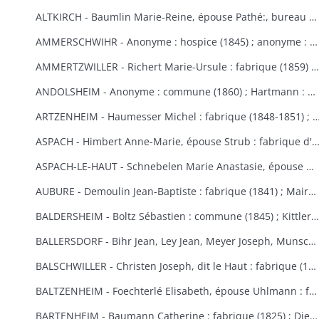
ALTKIRCH - Baumlin Marie-Reine, épouse Pathé:, bureau de bienfaisance (1803) ; Baur Reine-Catherine, épouse Schneider : hospice, bureau de bienfaisance, fabrique (1841-1845) ; Bisel : hospice Saint-Morand (1849) ; Caisse d'Epargne (1) : hospice (1850-1855) ; Eberlin Joseph : hospice Saint-Morand (1844) ; Enderlin Antoine, de Durlinsdorf : hospice (1859) ; Erny : fabrique (1865) (voir aussi Thann) ; Friburger Anne-Marie, épouse Remus : hospice (1865) ; Fritsch Morand : hospice Saint-Morand (1857-1859) ; Garrosse François-Marie : bureau de bienfaisance (1802) ; Garozzi Antoine, Henner Thomas Valentin, Kiene Marie-Anne : fabrique (1813) ; Garozzi Rosalie, épouse Durthaller : hospice civil (1850) ; Gilardoni Joseph : hospice (1864) ; Haenner Xavier : fabrique (1843-1844) ; Hartmann Jean, Kiene Marie-Elisabeth : fabrique (1819) ; Hennige, curé, Reininger Elma : hospice (1855-1862) ; Hiltenbrand Marie-Salomé : hospice Saint-Morand (1854) ; Jourdain Xavier : hospice et pauvres (1854-1867) ; Kauffmann Antoine : fabrique (1814-1817) ; Koechlin André : pauvres (1854) ; Koechlin André, de Mulhouse : commune (1860) ; Loetscher : hospice Saint-Morand (1851) ; Mildner Antoine-François : hospice Saint-Morand (1831-1832) ; Mulhaupt Anne-Marie : hospice Saint-Morand (1844) ; Neef François-Joseph : fabrique (1809) ; Platel Louise : hospice et bureau de bienfaisance (1867) ; Reininger Emma-Joséphine : hospice Saint-Morand (1855) ; Reininger Marie-Françoise : bureau de bienfaisance et fabrique (1866-1868) ; Roemer Georges, curé : hospice Saint-Morand (1868-1869) ; Rudler Euphémie : hospice Saint-Morand (1869-1870) ; Sauthier : hospice Saint-Morand (1856-1857) ; Schirlin, curé de Bouxwiller : hospice Saint-Morand (1868) ; Stouff Jean-Pierre : hospice Saint-Morand (1832-1833) ; Zobel Morand : hospice Saint-Morand (1859).
AMMERSCHWIHR - Anonyme : hospice (1845) ; anonyme : hospice (1860) ; anonyme : hospice (1860) ; anonyme : hospice (1868) ; anonyme : hospice (1868) ; Bertrand Catherine, religieuse à Ensisheim : hospice (1833-1835) ; Bessler Anne-Marie, épouse Hartmann : hospice et fabrique (1848-1852) ; Bressler Elisabeth : fabrique (1840) ; Bressler Jean-Jacques, curé de Zimmerbach : hospice (1849) ; Custor François-Joseph, abbé : hospice (1822-1823) ; famille Demangeat, des Trois-Epis : hospice (1866) ; Gasser Barbe et François-Martin : hospice et fabrique (1842-1843) ; héritiers Gerber : hospice (1853-1855) ; Gerber Anne-Marie, épouse Muller : hospice (1870) ; Giroud Françoise, épouse Langlais : hospice et fabrique (1838-1845) ; Gottelman François-Joseph : chapelle des Trois-Epis (1824) ; Hartmann Martin : hospice (1851) ; Hildenfinck Joseph : hospice (1869) ; Kast Jean-Baptiste : fabrique (1865) ; Klein François-Joseph : hospice (1820-1821) ; Klein Marguerite, épouse Schielé : hospice, pauvres et fabrique (1844) ; Hamberger Françoise, épouse Bueb dit Dubois : fabrique (1846) ; Leimbach Sébastien : hospice (1835) ; Meg Sébastien : fabrique et pauvres (1828) ; Saltzmann Anne-Marie, épouse Heinrich : fabrique (1869-1870) ; Schielé Alexandre : hospice et pauvres (1828) ; Schwindenhammer Jacques : hospice (1852) ; Simonin : fabrique et pauvres (1832) ; Simonis Catherine, veuve Simonis, épouse Vejux : fabrique (1850) ; Thomann Marie-Ursule : pauvres et hospice (1838) ; Thomann Martin et Anne-Marie, son épouse : hospice (1858) ; Ulrich Catherine, épouse Kast le Vieux : hospice (1848-1852).
AMMERTZWILLER - Richert Marie-Ursule : fabrique (1859) ; Wolff Elisabeth, épouse Hinderer : pauvres d'Ammertzwiller et de Spechbach-le-Bas et fabrique d'Ammertzwiller (1854).
ANDOLSHEIM - Anonyme : commune (1860) ; Hartmann : bureau de bienfaisance (1858) ; Neubuck (de) Marie-Ursule, épouse de Mouge : fabrique (1851) ; Schuller Mathias, dit le Vieux ou le Settier : consistoire protestant (1814).
ARTZENHEIM - Haumesser Michel : fabrique (1848-1851) ; Mangold Louis Benjamin; fa
ASPACH - Himbert Anne-Marie, épouse Strub : fabrique d'Aspach et de Heidwiller
ASPACH-LE-HAUT - Schnebelen Marie Anastasie, épouse Durwell, de Thann : enfants indigents (1867-1868).
AUBURE - Demoulin Jean-Baptiste : fabrique (1841) ; Maire Marie-Elisabeth : fabrique (1864-1865) ; Raffner Catherine : fabrique (1860) ; Stortz André : fabrique (1852-1853) ; Thiriet Jean Antoine : fabrique (1846-1847).
BALDERSHEIM - Boltz Sébastien : commune (1845) ; Kittler Marie-Anne et Françoise : fabrique (1825-1843).
BALLERSDORF - Bihr Jean, Ley Jean, Meyer Joseph, Munsch Jean : commune (1826) ; Fridolin Fortuné, Krafft Louis : fabrique (1826) ; Schwartz François-Joseph, Weist Agathe, épouse Schwartz : commune (1830) ; Walter Sébastien : fabrique (1841) ; Zinck Georges-Bernard : fabrique (1824).
BALSCHWILLER - Christen Joseph, dit le Haut : fabrique (1853).
BALTZENHEIM - Foechterlé Elisabeth, épouse Uhlmann : fabrique (1851) ; Klinger Jean : fabrique (1851).
BARTENHEIM - Baumann Catherine : fabrique (1825) ; Dietschi Anne-Marie, épouse Kirchherr : fabrique (1840) ; Epinay (d') Nicolas : commune (1824-1829) ; Erblang Joseph et Loll Ursule, épouse Erblang : fabrique (1840) ; Hassler Catherine : fabrique (1833) ; Hertzog Grégoire et Catherine : fabrique (1838) ; Kaiflin Anne-Marie, épouse Arnolt : fabrique (1825-1829) ; Kielwasser Marie-Anne : fabrique (1832) ; Koenig Antoine, Kaifflin Jacques : fabrique (1838) ; Koenig Ursule : fabrique (1829) ; Koenig Jean-Georges : fabrique (1832) ; Landauer Anne et Madeleine : fabrique (1833) ; Marquart Michel et Tschill Catherine, épouse Marquart : fabrique (1821) ; Schibeny Louis, Jacques et Jean : fabrique (1821) ; Schultz Jeanne, épouse Kanengieser : fabrique (1840) ; Studer Marie Ursule, épouse Wild : fabrique (1832) ; Walch Anne-Marie, épouse Lang : fabrique (1829).