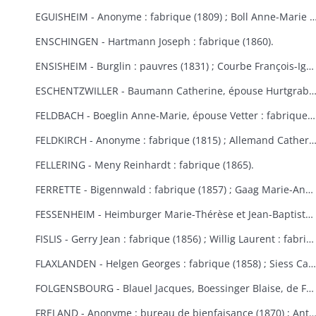
EGUISHEIM - Anonyme : fabrique (1809) ; Boll Anne-Marie : bureau de bienfaisance (1829) ; Brucker François Joseph : fabrique (1846) ; Burglin François Xavier : fabrique (1831) ; Hertzog, de Logelbach, Wehrlé Antoine : hospice (1863) ; Ludwig Jean : fabrique (1829) ; Meyer Véronique : fabrique (1809) ; Raffat Ignace : bureau de bienfaisance (fondation Boll, 1
ENSCHINGEN - Hartmann Joseph : fabrique (1860).
ENSISHEIM - Burglin : pauvres (1831) ; Courbe François-Ignace : pauvres (1834) ; Goeb Thérèse : fabrique (1870) ; Hobig Joseph, Roth Catherine : fabrique (1832) ; Kaistling Françoise : fabrique (1820) ; Krafft Charles : fabrique (1861) ; Mordilliat Marguerite : fabrique (1835) ; Mutz Anne-Marie : fabrique et pauvres (1833) ; Rumbach Catherine, épouse Schmitt : fabrique (1836) ; Zeller Thérèse : bureau de bienfaisance (1848).
ESCHENTZWILLER - Baumann Catherine, épouse Hurtgraber : fabrique (1849) ; Butsch Henri, Sibus Françoise : fabrique (1855) ; Ernst Jean-Baptiste : fabrique (1853) ; Jeltsch Pancrace : bureau de bienfaisance (1865) ; Rieter Jean-Baptiste : pauvres (1842) ; Wolff Agathe, ép
FELDBACH - Boeglin Anne-Marie, épouse Vetter : fabrique et pauvres (1850-1853).
FELDKIRCH - Anonyme : fabrique (1815) ; Allemand Catherine : fabrique (1840) ; Friess Marie-Anne : fabrique de Bollwiller et Feldkirch (1825) (voir aussi Bollwiller) ; Geiller Apolline, épouse Riber : fabrique (1847) ; Neff Etienne, Michel Madeleine, épouse Martin, de Bollwiller : fabrique (1834) ; Pfulb François-Joseph : fabriques de Feldkirch et Bollwiller (1819) ; Pfulb Rémi, de Bollwiller : fabrique (1835-1846) ; épouse Pfulb Richard, Mayer Catherine, épouse Zagula, Strieh Elisabeth, épouse Fries : fabrique (1838) ; Strub Rémi, père, Durwell Jean-Adam : fabrique (183
FELLERING - Meny Reinhardt : fabrique (1865).
FERRETTE - Bigennwald : fabrique (1857) ; Gaag Marie-Anne : bureau de bienfaisance et fabrique de Traubach-le-Haut (1869-1870) ; Gerbaulet Guillaume : bureau de bienfaisance et commune (1845-1858) ; Koechlin André : bureau de bienfaisance (1847) ; Schirmer, de Colmar : bureau de bienfaisance (1847).
FESSENHEIM - Heimburger Marie-Thérèse et Jean-Baptiste : fabrique (1862-1868) ; Schönauer Jacques : fabrique (1845).
FISLIS - Gerry Jean : fabrique (1856) ; Willig Laurent : fabrique (1853).
FLAXLANDEN - Helgen Georges : fabrique (1858) ; Siess Catherine, épouse Meyer : fabrique (1846) ; Steib Catherine, épouse Helgen : fabrique (1854) ; Steib Elisabeth, épouse Sies : fabrique (1851).
FOLGENSBOURG - Blauel Jacques, Boessinger Blaise, de Folgensbourg, Linder Anne-Marie, épouse Duringer, Moser, de Hagenthal-le-Haut, Runser Jacques, Runser Simon, héritiers Studer Philippe, Thannberger de Blotzheim : fabrique (1834-1839) ; Wicky Marie-Anne : commune (1865).
FRELAND - Anonyme : bureau de bienfaisance (1870) ; Antoine Jean-Nicolas : bureau de bienfaisance (1862) ; Bertrand Catherine : commune, fabrique et école (1823) ; Bertrand Marie-Catherine : fabrique (1853) ; Herqué Antoine : bureau