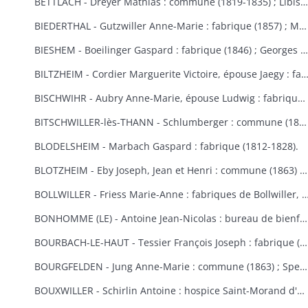
BETTLACH - Dreyer Mathias : commune (1819-1835) ; Libis Anne-Marie : fabrique (1854) ; Springenfeld Jacques : commune (1819).
BIEDERTHAL - Gutzwiller Anne-Marie : fabrique (1857) ; Martin Jacques : fabrique et école (1848).
BIESHEM - Boeilinger Gaspard : fabrique (1846) ; Georges Agathe : fabrique (1852) ; Kuettler Marie-Anne, épouse Studer : fabrique (1828) ; Meglin Isidore : fabrique (1847) ; Schmitt Marie-Anne, épouse Gamp : fabrique (1841).
BILTZHEIM - Cordier Marguerite Victoire, épouse Jaegy : fabrique 
BISCHWIHR - Aubry Anne-Marie, épouse Ludwig : fabrique (1854-1858) ; Broly Joseph : fabrique (1848) ; Frich Marie-Madeleine : fabrique (1852) ; Jourdain Marie-Claire, épouse Helmlinger : fabrique (1857-1860) ; Steib Mathias : commune (1852).
BITSCHWILLER-lès-THANN - Schlumberger : commune (1867).
BLODELSHEIM - Marbach Gaspard : fabrique (1812-1828).
BLOTZHEIM - Eby Joseph, Jean et Henri : commune (1863) ; Hertzog Jean Antoine : bureau de bienfaisance (1851) ; Moser Ursule : fabrique (1851) ; Rein Madeleine et Rein ?, épouse Berra : bureau de bienfaisance (1862-1867) ; Schermesser Guillaume : pauvres (1853) ; Thannberger Jean : commune (1861) ; Verger (de) Jean-Baptiste et de Noël Annette, épouse de Verger : pauvres (1853).
BOLLWILLER - Friess Marie-Anne : fabriques de Bollwiller, de Feldkirch et de 
BONHOMME (LE) - Antoine Jean-Nicolas : bureau de bienfaisance (1862-1865) ; Cowreau Jean-Baptiste : fabrique (1846-1857) ; Herque Marie, épouse Jeanclaude : commune (1855) ; Humbert Jean-Baptiste : fabrique (1859) ; Simon Jean-Baptiste (1846) ; Vautrinot Marie-Marguerite, épouse Sitte : pauvres (1853).
BOURBACH-LE-HAUT - Tessier François Joseph : fabrique (1853).
BOURGFELDEN - Jung Anne-Marie : commune (1863) ; Spenlihauer Christophe : commune (1869).
BOUXWILLER - Schirlin Antoine : hospice Saint-Morand d'Altkirch (1867) ; Stehlin François Joseph : fabriques de Bouxwiller et de Raedersdorf (1854).