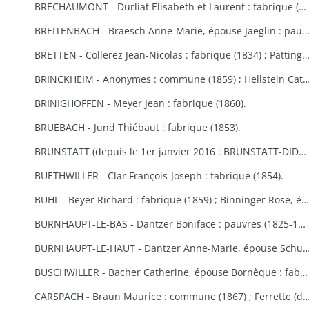
BRECHAUMONT - Durliat Elisabeth et Laurent : fabrique (1851-1856) ; Gerber Catherine : fabrique (1860).
BREITENBACH - Braesch Anne-Marie, épouse Jaeglin : pauvres (1856) ; Wodey Martin : commun
BRETTEN - Collerez Jean-Nicolas : fabrique (1834) ; Pattingre : fabrique et pauvres (1828) ; Suisse Rémy : fabr
BRINCKHEIM - Anonymes : commune (1859) ; Hellstein Catherine, épouse Spery, Spery Joseph : fabrique (1823) ; Stoecklin Joseph : fabrique (1828) ; Wespisser Bernard, Baum
BRINIGHOFFEN - Meyer Jean : fabrique (1860).
BRUEBACH - Jund Thiébaut : fabrique (1853).
BRUNSTATT (depuis le 1er janvier 2016 : BRUNSTATT-DIDENHEIM) - Moesch François Antoine : fabrique (1818) ; Schultz Antoine : fabrique (1856) ; Voegtlin Georges : fabrique (1862).
BUETHWILLER - Clar François-Joseph : fabrique (1854).
BUHL - Beyer Richard : fabrique (1859) ; Binninger Rose, épouse Jenny : fabrique (1823) ; Cladell Reine, Hoeblen Catherine, Keck Bernard, Marbach Joseph : fabrique (1850) ; Gilg Madeleine, épouse Beck : fabrique (1829) ; Gutschenreiter Dominique : fabrique (1853) ; Hiltenbrand Dominique : fabrique (1852) ; Kungler Dominique : fabrique (1851) ; Macbacher Joseph, Neyer Dominique, Niess Jean, Tenzinger Madeleine : fabrique (1850) ; Zeny Jean : fabrique (1848).
BURNHAUPT-LE-BAS - Dantzer Boniface : pauvres (1825-1830) ; Dantzer François Joseph : fabrique (1834).
BURNHAUPT-LE-HAUT - Dantzer Anne-Marie, épouse Schuler : fabrique (1825) ; Hirth Georges : fabrique (1853) ; Kroener Thiébaut, Schwebelin Elisabeth : fabrique (1841) ; Mackerer Louis : fabrique (18
BUSCHWILLER - Bacher Catherine, épouse Bornèque : fabrique (1867-1869) ; Woog Nathan : communauté israélite (1869).
CARSPACH - Braun Maurice : commune (1867) ; Ferrette (de) Jean-Baptiste 