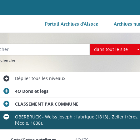
Portail Archives d'Alsace
Archives nu
dans tout le site
recherche
Déplier
tous les niveaux
4O Dons et legs
CLASSEMENT PAR COMMUNE
OBERBRUCK - Weiss Joseph : fabrique (1813) ; Zeller frère
l'école, 1838).
e (1817-1818).
Cote/Cotes extrêmes
4O176