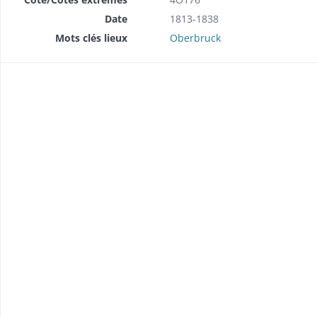
Date
1813-1838
Mots clés lieux
Oberbruck
brique (1857-1858).
 (1849).