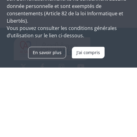
donnée personnelle et sont exemptés de
consentements (Article 82 de la loi Informatique et
Libertés).
Vous pouvez consulter les conditions générales
d’utilisation sur le lien ci-dessous.
En savoir plus
J'ai compris
Archives d'Alsace - Site de Colmar
Bâtiment M / Cité administrative
3, rue Fleischhauer
F-68026 COLMAR
(+33) 3 89 21 97 00
Nous contacter