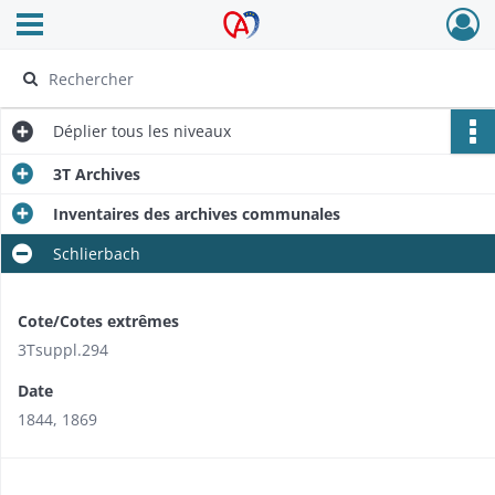
Ouvrir le menu déroulant
Archives Alsace - Colmar
Déplier
tous les niveaux
3T Archives
Inventaires des archives communales
Schlierbach
Cote/Cotes extrêmes
3Tsuppl.294
Date
1844, 1869