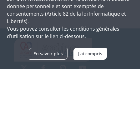
donnée personnelle et sont exemptés de
consentements (Article 82 de la loi Informatique et
Libertés).
Vous pouvez consulter les conditions générales
d’utilisation sur le lien ci-dessous.
En savoir plus
J'ai compris
Archives d'Alsace - Site de Colmar
Bâtiment M / Cité administrative
3, rue Fleischhauer
F-68026 COLMAR
(+33) 3 89 21 97 00
Nous contacter