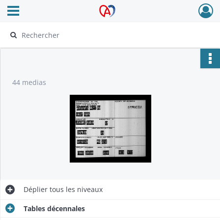
Ouvrir le menu déroulant
Archives Alsace - Colmar
44 medias
Déplier
tous les niveaux
Tables décennales