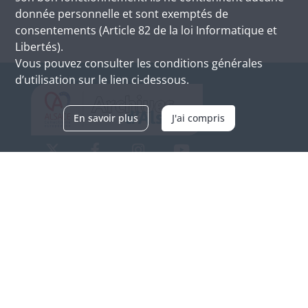
donnée personnelle et sont exemptés de
consentements (Article 82 de la loi Informatique et
Libertés).
Vous pouvez consulter les conditions générales
d’utilisation sur le lien ci-dessous.
En savoir plus
J'ai compris
Archives d'Alsace - Site de Colmar
Bâtiment M / Cité administrative
3, rue Fleischhauer
F-68026 COLMAR
(+33) 3 89 21 97 00
Nous contacter