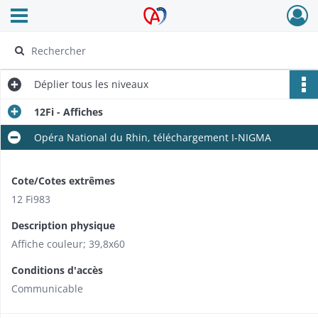
Ouvrir le menu déroulant
Archives Alsace - Colmar
Déplier
tous les niveaux
12Fi - Affiches
Opéra National du Rhin, téléchargement I-NIGMA
Cote/Cotes extrêmes
12 Fi983
Description physique
Affiche couleur; 39,8x60
Conditions d'accès
Communicable