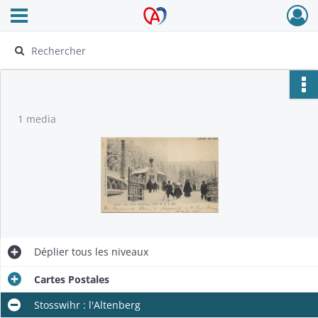
Ouvrir le menu déroulant
Archives Alsace - Colmar
1 media
Déplier
tous les niveaux
Cartes Postales
Stosswihr : l'Altenberg