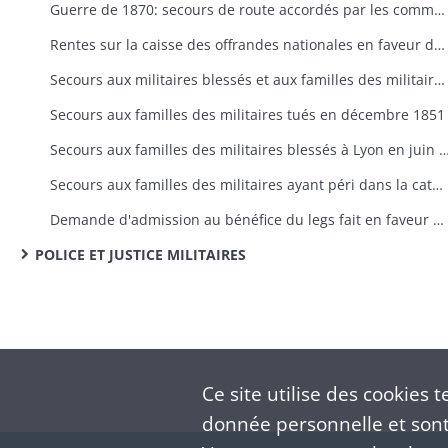
Guerre de 1870: secours de route accordés par les communes aux gardes nationaux mobilisés
Rentes sur la caisse des offrandes nationales en faveur des militaires blessés et des familles des militaires morts aux armées (en Italie, au Mexique, au Maroc): instructions, demandes, concessions, paiement, décès et substitutions de titulaires
Secours aux militaires blessés et aux familles des militaires tués ou faits prisonniers en Algérie
Secours aux familles des militaires tués en décembre 1851
Secours aux familles des militaires blessés à Lyon 
Secours aux familles des militaires ayant péri dans la catastrophe d'Angers
Demande d'admission au bénéfice du legs fait en faveur des veuves des anciens Gardes Suisses ayant participé à la défense du château des Tuileries en 1792
POLICE ET JUSTICE MILITAIRES
Ce site utilise des
cookies
te
donnée personnelle et sont 