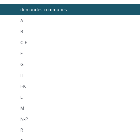
demandes communes
A
B
C-E
F
G
H
I-K
L
M
N-P
R