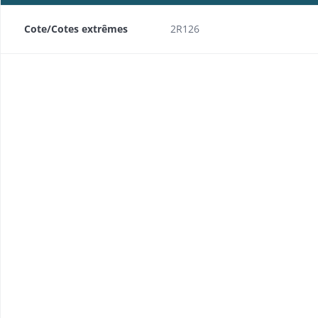
Cote/Cotes extrêmes
2R126
s Capucins