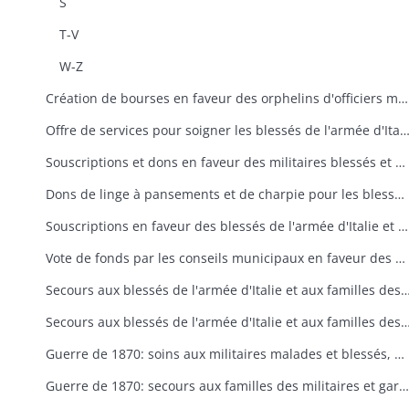
S
T-V
W-Z
Création de bourses en faveur des orphelins d'officiers morts en Orient
Offre de services pour soigner les blessés de l'armée d'
Souscriptions et dons en faveur des militaires blessés et des familles des militaires tués en Italie: instructions ministérielles et préfectorales, observations sur le mode de répartition des fonds de souscriptions
Dons de linge à pansements et de charpie pour les blessés de l'armée d'Italie
Souscriptions en faveur des blessés de l'armée d'Italie et des familles des tués: listes, correspondance
Vote de fonds par les conseils municipaux en faveur des blessés de l'armée d'Italie
Secours aux blessés de l'armée d'Italie et aux familles des 
Secours aux blessés de l'armée d'Italie et aux familles des tués: distribution des fonds de souscri
Guerre de 1870: soins aux militaires malades et blessés, dons et souscriptions en faveur de l'armée et des prisonniers français en Allemagne
Guerre de 1870: secours aux familles des militaires et gardes mobiles sous les drapeaux