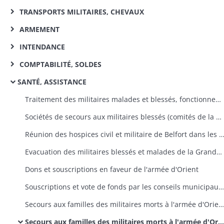
TRANSPORTS MILITAIRES, CHEVAUX
ARMEMENT
INTENDANCE
COMPTABILITÉ, SOLDES
SANTÉ, ASSISTANCE
Traitement des militaires malades et blessés, fonctionnement des hôpitaux militaires: instructions, correspondance
Sociétés de secours aux militaires blessés (comités de la Croix Rouge): programmes, prospectus, création de comités dans le Haut-Rhin, souscriptions
Réunion des hospices civil et militaire de Belfort dans les bâtiments de l'ancien couvent de
Evacuation des militaires blessés et malades de la Grande Armée, organisation et fonctionnement des hôpitaux militaires pendant le dernier trimestre 1813, liquidation des dépenses
Dons et souscriptions en faveur de l'armée d'Orient
Souscriptions et vote de fonds par les conseils municipaux en faveur des familles des militaires morts à l'armée d'Orient
Secours aux familles des militaires morts à l'armée d'Orient: conditions d'obtention, transmission des demandes au ministre dela Guerre et des mandats aux ayants droit
Secours aux familles des militaires morts à l'armée d'Orient: demandes, bulletins individuels de renseignements sur les demandeurs (dans l'ordre alphabétique des noms des décédés)