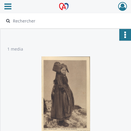
Ouvrir le menu déroulant
Archives Alsace - Colmar
1 media