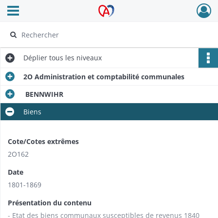
Ouvrir le menu déroulant
Archives Alsace - Colmar
Déplier
tous les niveaux
2O Administration et comptabilité communales
BENNWIHR
Biens
Cote/Cotes extrêmes
2O162
Date
1801-1869
Présentation du contenu
- Etat des biens communaux susceptibles de revenus 1840