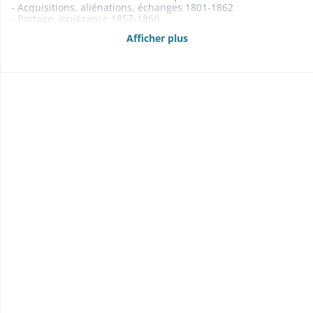
- Acquisitions, aliénations, échanges 1801-1862
- Partage, jouissance 1857-1860
- Baux 1801-1868
Afficher plus
- Adjudications: de la «kilbe» (1841-1865); de la chasse (1832-
1866); de la pêche (1854-1867); d'herbes (1821); de sable et
gravier de la Fecht (1819-1863) 1819-1867
- Rentes foncières 1833-1839
- Etats des propriétés foncières, rentes et créances mobilières
1840, 1842, 1860-1861, 1863-1869
- Délimitations, abornements 1834-1857