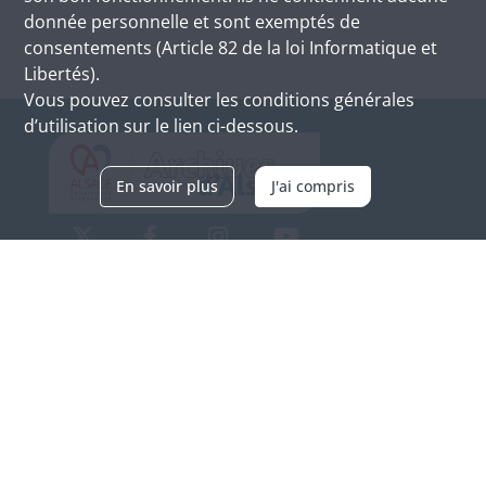
donnée personnelle et sont exemptés de
consentements (Article 82 de la loi Informatique et
Libertés).
Vous pouvez consulter les conditions générales
d’utilisation sur le lien ci-dessous.
En savoir plus
J'ai compris
Archives d'Alsace - Site de Colmar
Bâtiment M / Cité administrative
3, rue Fleischhauer
F-68026 COLMAR
(+33) 3 89 21 97 00
Nous contacter